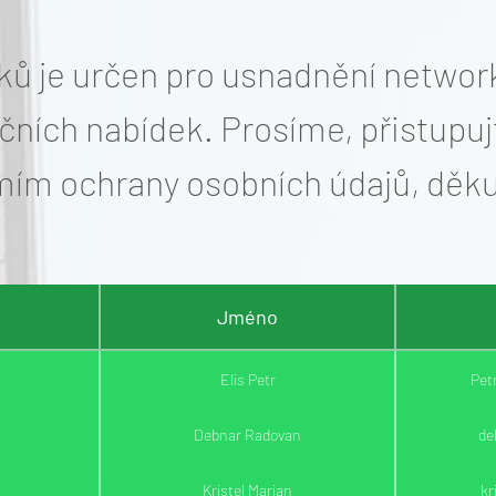
ů je určen pro usnadnění networki
čních nabídek. Prosíme, přistupu
ím ochrany osobních údajů, děk
Jméno
Elis Petr
Petr
Debnar Radovan
de
Kristel Marian
kr