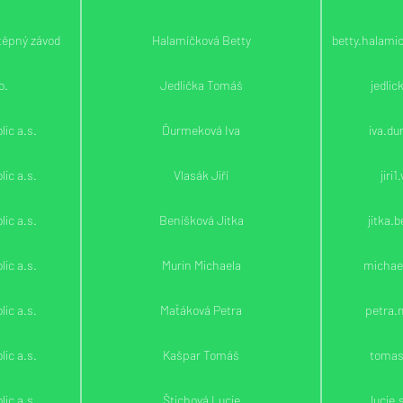
těpný závod
Halamíčková Betty
betty.halam
o.
Jedlička Tomáš
jedli
ic a.s.
Ďurmeková Iva
iva.d
ic a.s.
Vlasák Jiří
jiri
ic a.s.
Beníšková Jitka
jitka.
ic a.s.
Murin Michaela
michae
ic a.s.
Maťáková Petra
petra.
ic a.s.
Kašpar Tomáš
tomas
ic a.s.
Štichová Lucie
lucie