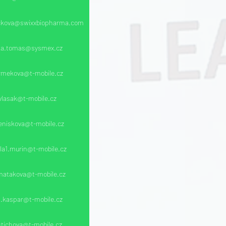
ickova@swixxbiopharma.com
cka.tomas@sysmex.cz
urmekova@t-mobile.cz
1.vlasak@t-mobile.cz
beniskova@t-mobile.cz
la1.murin@t-mobile.cz
matakova@t-mobile.cz
.kaspar@t-mobile.cz
.stichova@t-mobile.cz