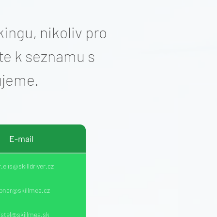
ngu, nikoliv pro
jte k seznamu s
ujeme.
E-mail
.elis@skilldriver.cz
bnar@skillmea.cz
istel@skillmea.sk