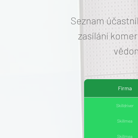
Seznam účastník
zasílání komer
vědom
Firma
Skilldriver
Skillmea
Skillmea