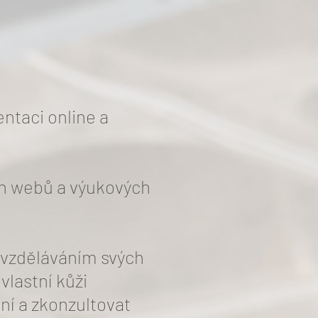
ntaci online a
ch webů a výukových
a vzděláváním svých
lastní kůži
ní a zkonzultovat