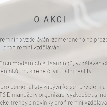
O AKCI
Firemního vzdělávání zaměřeného na preze
í pro firemní vzdělávání.
ůrců moderních e-learningů, vzdělávací
réninků, rozšířené či virtuální reality.
 pro personalisty zabývající se rozvojem 
&D manažery organizací vyzkoušet si na v
cké trendy a novinky pro firemní vzdělává