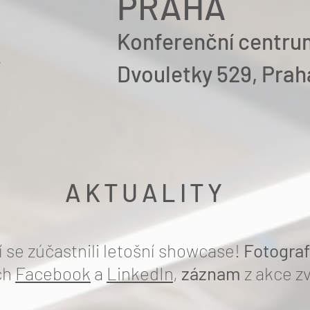
PRAHA
Konferenční centr
.
Dvouletky 529, Prah
AKTUALITY
 se zúčastnili letošní showcase!
Fotograf
ích
Facebook
a
LinkedIn
,
záznam
z akce z