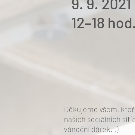
9. 9. 2021
12–18 hod
Děkujeme všem, kteří
našich sociálních sít
vánoční dárek. :)