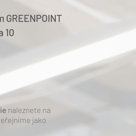
um GREENPOINT
a 10
ie
naleznete na
veřejníme jako