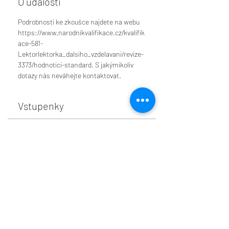
O události
Podrobnosti ke zkoušce najdete na webu 
https://www.narodnikvalifikace.cz/kvalifik
ace-581-
Lektorlektorka_dalsiho_vzdelavani/revize-
3373/hodnotici-standard. S jakýmikoliv 
dotazy nás neváhejte kontaktovat.
Vstupenky
Prodej skončil
Typ vstupenky
Poplatek za zkoušku
Cena
7 000,00 Kč
+1 470,00 Kč DPH