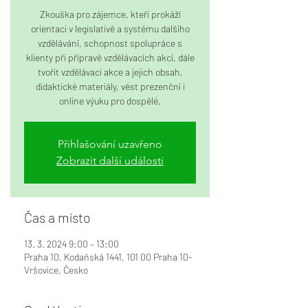
Zkouška pro zájemce, kteří prokáží
orientaci v legislativě a systému dalšího
vzdělávání, schopnost spolupráce s
klienty při přípravě vzdělávacích akcí, dále
tvořit vzdělávací akce a jejich obsah,
didaktické materiály, vést prezenční i
online výuku pro dospělé.
Přihlašování uzavřeno
Zobrazit další události
Čas a místo
13. 3. 2024 9:00 – 13:00
Praha 10, Kodaňská 1441, 101 00 Praha 10-
Vršovice, Česko