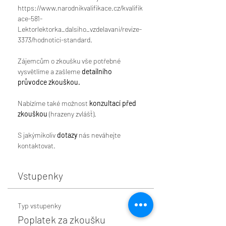
https://www.narodnikvalifikace.cz/kvalifik
ace-581-
Lektorlektorka_dalsiho_vzdelavani/revize-
3373/hodnotici-standard.
Zájemcům o zkoušku vše potřebné 
vysvětlíme a zašleme 
detailního 
průvodce zkouškou.
Nabízíme také možnost 
konzultací před 
zkouškou
 (hrazeny zvlášť).
S jakýmikoliv 
dotazy
 nás neváhejte 
kontaktovat.
Vstupenky
Typ vstupenky
Poplatek za zkoušku