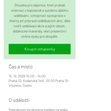
Zkouška pro zájemce, kteří prokáží
orientaci v legislativě a systému dalšího
vzdělávání, schopnost spolupráce s
klienty při přípravě vzdělávacích akcí, dále
tvořit vzdělávací akce a jejich obsah,
didaktické materiály, vést prezenční i
online výuku pro dospělé.
Koupit vstupenky
Čas a místo
15. 12. 2026 10:00 – 14:00
Praha 10, Kodaňská 1441, 101 00 Praha 10-
Vršovice, Česko
O události
Podrobnosti ke zkoušce najdete na webu 