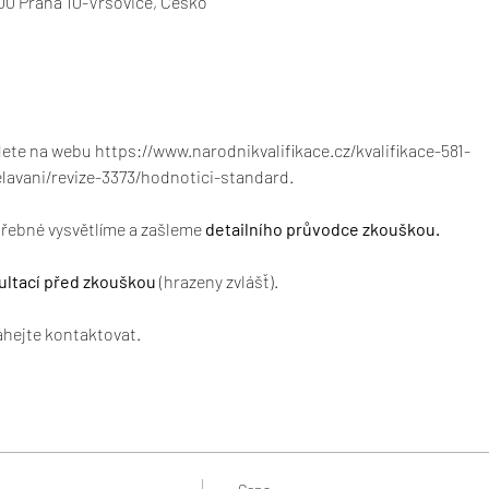
 00 Praha 10-Vršovice, Česko
ete na webu https://www.narodnikvalifikace.cz/kvalifikace-581-
lavani/revize-3373/hodnotici-standard.
ebné vysvětlíme a zašleme 
detailního průvodce zkouškou.
ultací před zkouškou
 (hrazeny zvlášť).
áhejte kontaktovat.