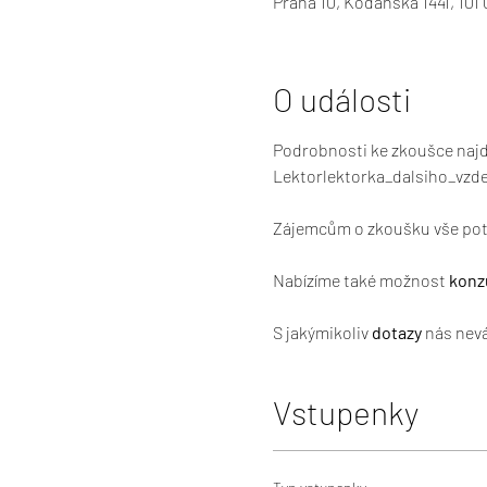
Praha 10, Kodaňská 1441, 101
O události
Podrobnosti ke zkoušce najd
Lektorlektorka_dalsiho_vzde
Zájemcům o zkoušku vše potř
Nabízíme také možnost 
konz
S jakýmikoliv 
dotazy
 nás nev
Vstupenky