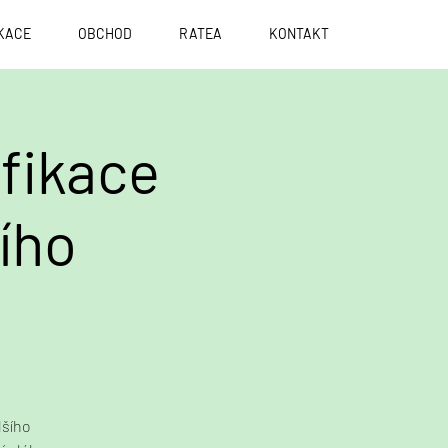
KACE
OBCHOD
RATEA
KONTAKT
ifikace
ího
lšího