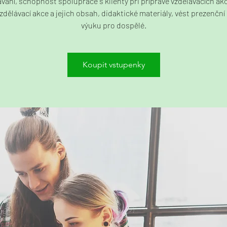
vání, schopnost spolupráce s klienty při přípravě vzdělávacích akc
vzdělávací akce a jejich obsah, didaktické materiály, vést prezenční 
výuku pro dospělé.
Koupit vstupenky