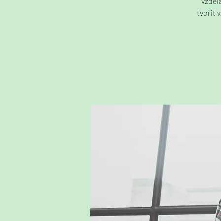
vzdělá
tvořit 