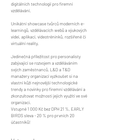
digitálních technologií pro firemní 
vzdělávání.
Unikátní showcase tvůrců moderních e-
learningů, vzdělávacích webů a výukových 
videí, aplikací, videotréninků, rozšířené či 
virtuální reality.
Jedinečná příležitost pro personalisty 
zabývající se rozvojem a vzděláváním 
svých zaměstnanců, L&D a T&D 
manažery organizací vyzkoušet si na 
vlastní kůži nejnovější technologické 
trendy a novinky pro firemní vzdělávání a 
zkonzultovat možnosti jejich využití ve své 
organizaci.
Vstupné 1 000 Kč bez DPH 21 %, EARLY 
BIRDS sleva - 20 % pro prvních 20 
účastníků!