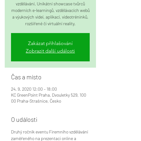
vzdělávání. Unikátní showcase tvůrců
moderních e-learningů, vzdělávacích webů
a výukových videí, aplikací, videotréninků,
rozšířené či virtuální reality.
Zakázat přihlašování
Zobrazit další události
Čas a místo
24. 9. 2020 12:00 – 18:00
KC GreenPoint Praha, Dvouletky 529, 100
00 Praha-Strašnice, Česko
O události
Druhý ročník eventu Firemního vzdělávání 
zaměřeného na prezentaci online a 