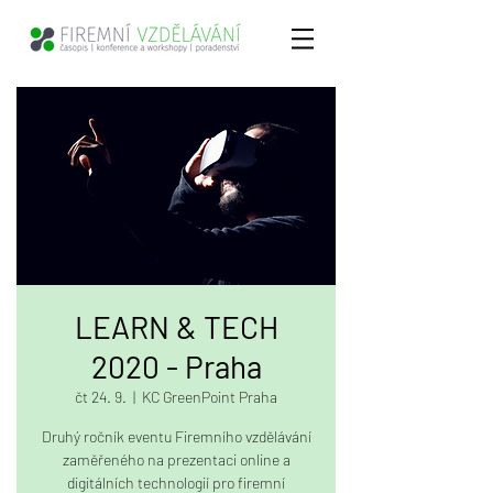
LEARN & TECH
2020 - Praha
čt 24. 9.
  |  
KC GreenPoint Praha
Druhý ročník eventu Firemního vzdělávání
zaměřeného na prezentaci online a
digitálních technologií pro firemní