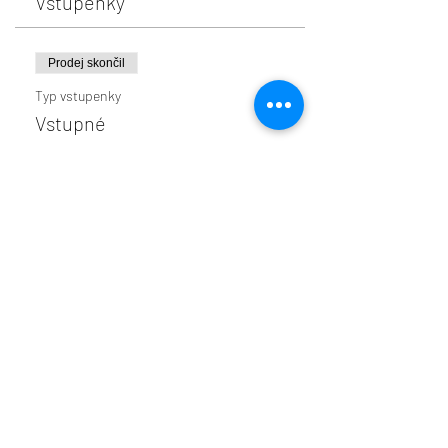
Vstupenky
Prodej skončil
Typ vstupenky
Vstupné
Více informací
Cena
1 000,00 Kč
Vyprodáno
Typ vstupenky
Vstupné - 20 % EARLY BIRDS
Více informací
Cena